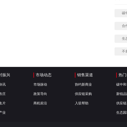
碳
合
生
不
村振兴
市场动态
销售渠道
热门
快讯
市场脉动
协约新商业
碳中和
农庄
政策导向
供应链采购
新锐品
名片
商机前沿
入驻帮助
供应链
产业
生态园