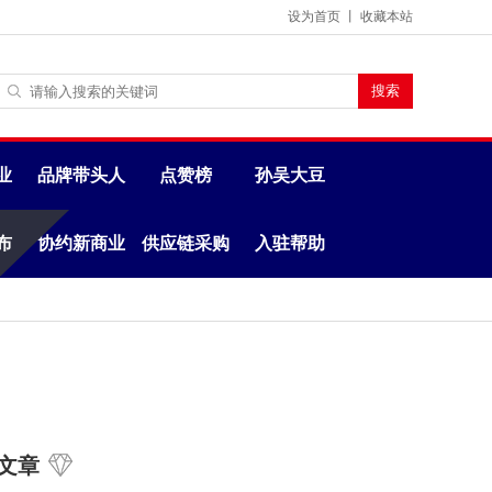
设为首页
丨
收藏本站
业
品牌带头人
点赞榜
孙吴大豆
布
协约新商业
供应链采购
入驻帮助
文章