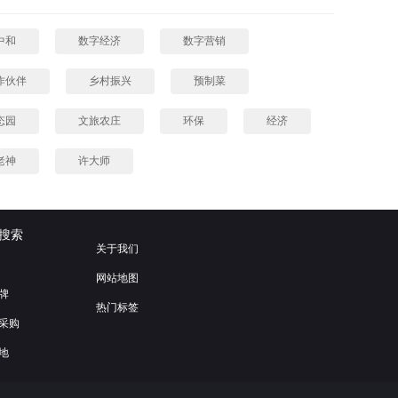
中和
数字经济
数字营销
作伙伴
乡村振兴
预制菜
态园
文旅农庄
环保
经济
老神
许大师
搜索
关于我们
网站地图
牌
热门标签
采购
地