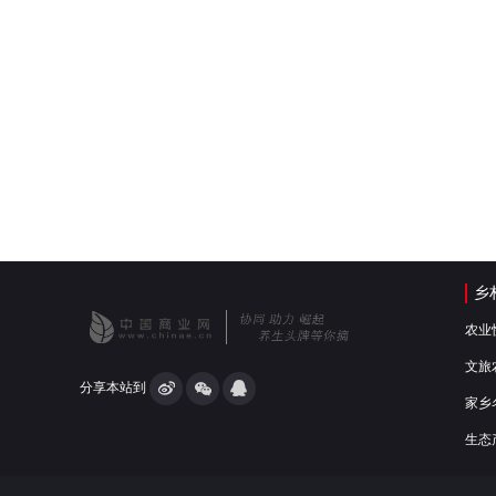
乡
农业
文旅
分享本站到
家乡
生态