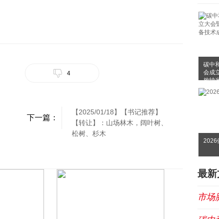
碳中
会成
4
放纳
布会
【2025/01/18】【书记推荐】
下一篇：
【转让】：山场林木，阔叶树、
松树、杉木
202
最新
市场