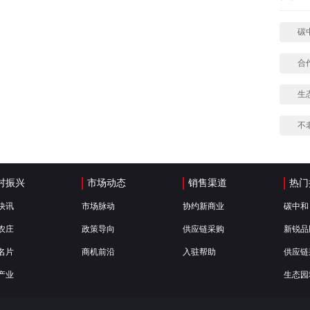
碳
合
生
不
村振兴
市场动态
销售渠道
热门
快讯
市场脉动
协约新商业
碳中和
农庄
政策导向
供应链采购
新锐品
名片
商机前沿
入驻帮助
供应链
产业
生态园