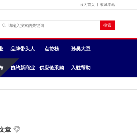
设为首页
丨
收藏本站
业
品牌带头人
点赞榜
孙吴大豆
布
协约新商业
供应链采购
入驻帮助
文章