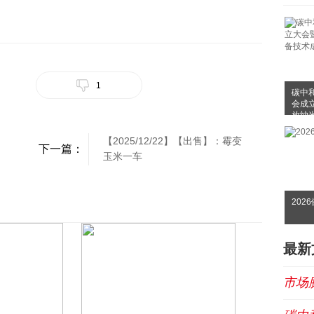
1
碳中
会成
放纳
布会
【2025/12/22】【出售】：霉变
下一篇：
玉米一车
202
最新
市场