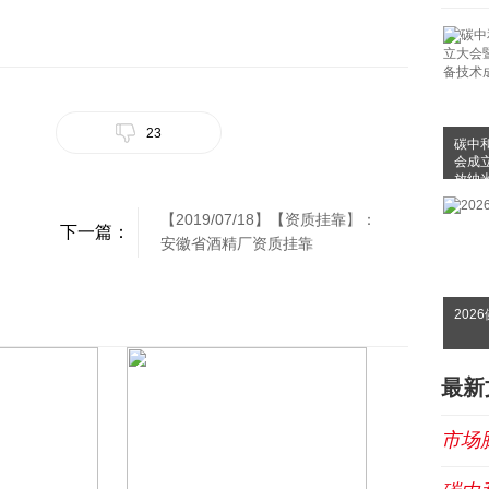
23
碳中
会成
放纳
布会
【2019/07/18】【资质挂靠】：
下一篇：
安徽省酒精厂资质挂靠
202
最新
市场