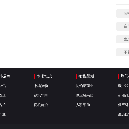
碳
合
生
不
村振兴
市场动态
销售渠道
热门
快讯
市场脉动
协约新商业
碳中和
农庄
政策导向
供应链采购
新锐品
名片
商机前沿
入驻帮助
供应链
产业
生态园