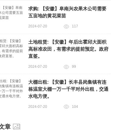
求购: 【安徽】阜南兴农果木公司需要
五亩地的黄花菜苗
2024-07-20
117
土地租赁: 【安徽】年后出霍邱大面积
高标准农田，有需求的提前预定。政府
直签。
2024-07-20
99
大棚出租: 【安徽】长丰县岗集镇有连
栋温室大棚一万一千平对外出租，交通
水电方便。
2024-07-20
104
文章