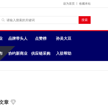
设为首页
丨
收藏本站
业
品牌带头人
点赞榜
孙吴大豆
布
协约新商业
供应链采购
入驻帮助
文章