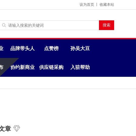
设为首页
丨
收藏本站
业
品牌带头人
点赞榜
孙吴大豆
布
协约新商业
供应链采购
入驻帮助
文章