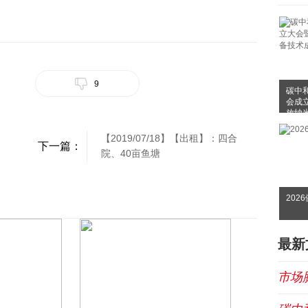
9
碳中
会成
放纳
布会
【2019/07/18】【出租】：四合
下一篇：
院、40亩鱼塘
202
最新
市场