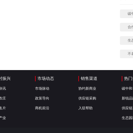
碳
合
生
不
村振兴
市场动态
销售渠道
热门
快讯
市场脉动
协约新商业
碳中和
农庄
政策导向
供应链采购
新锐品
名片
商机前沿
入驻帮助
供应链
产业
生态园