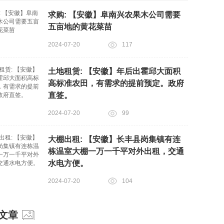
求购: 【安徽】阜南兴农果木公司需要
五亩地的黄花菜苗
2024-07-20
117
土地租赁: 【安徽】年后出霍邱大面积
高标准农田，有需求的提前预定。政府
直签。
2024-07-20
99
大棚出租: 【安徽】长丰县岗集镇有连
栋温室大棚一万一千平对外出租，交通
水电方便。
2024-07-20
104
文章