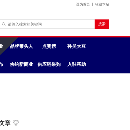
设为首页
丨
收藏本站
业
品牌带头人
点赞榜
孙吴大豆
布
协约新商业
供应链采购
入驻帮助
文章