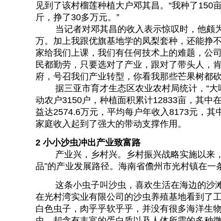
见到了该村榴莲种植大户邓其昌。“我种了150亩
斤，挣了30多万元。”
当记者对邓其昌的收入表示惊叹时，他颇为得
万。加上我跟优旗基地学的凤梨套种，还能挣不
家给我们上课，我们有任何技术上的难题，公
民都勤劳，只要选对了产业，跟对了带头人，
府，号召我们产业转型，你看我那些芒果树都砍
据三亚市育才生态区农业农村局统计，“大嘴鸟”
动农户3150户，种植面积累计12833亩，其
益达2574.6万元，平均每户年收入8173元，其
家庭收入起到了强大的带动支撑作用。
2
小小沙虫冲出产业致富路
产业兴，乡村兴。乡村振兴战略实施以来，千
品”的产业发展路径。海南省儋州市光村镇在一
这条小虫子叫沙虫，喜欢生活在海边的沙滩
在光村湾实业有限公司的沙虫养殖基地看到了工
白色虫子，肉乎乎软乎乎，并没有很多海洋生
虫，却含有丰富的蛋白质以及人体所需的多种