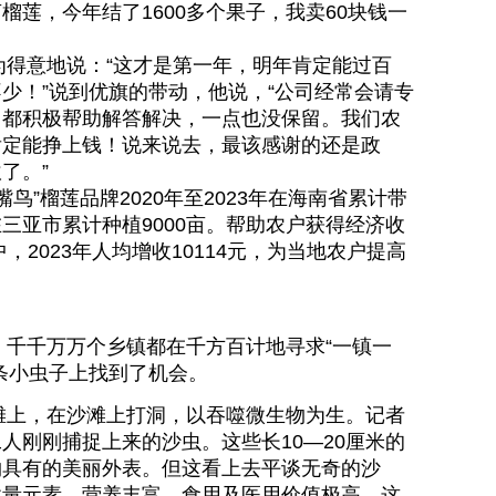
榴莲，今年结了1600多个果子，我卖60块钱一
意地说：“这才是第一年，明年肯定能过百
少！”说到优旗的带动，他说，“公司经常会请专
司都积极帮助解答解决，一点也没保留。我们农
肯定能挣上钱！说来说去，最该感谢的还是政
了。”
榴莲品牌2020年至2023年在海南省累计带
中在三亚市累计种植9000亩。帮助农户获得经济收
中，2023年人均增收10114元，为当地农户提高
千万万个乡镇都在千方百计地寻求“一镇一
条小虫子上找到了机会。
上，在沙滩上打洞，以吞噬微生物为生。记者
人刚刚捕捉上来的沙虫。这些长10—20厘米的
物具有的美丽外表。但这看上去平谈无奇的沙
微量元素，营养丰富，食用及医用价值极高。这