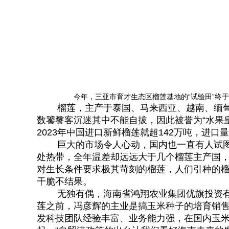
今年，三亚市育才生态区榴莲基地的“试验田”终于成
榴莲，主产于泰国、马来西亚、越南、缅甸
数饕餮客沉迷其中不能自拔，因此被誉为“水果皇
2023年中国进口新鲜榴莲就超142万吨，进口量
巨大的市场令人心动，国内也一直有人试图在
处热带，全年温差却远远大于几个榴莲主产国
对生长条件要求极其苛刻的榴莲，人们引种的
干脆不结果。
无独有偶，海南省鸿翔农业集团优旗投资有
莲之前，冯彦辉的主业是搞玉米种子的培育销
发科技团队经验丰富、业务能力强，在国内玉