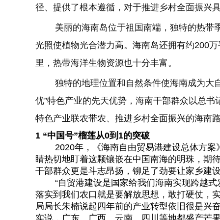
径、提供了根本遵循，对于推进乡村全面振兴
美丽的海南岛位于祖国南端，独特的热带季风
光照使植物光合潜力高。海南岛还拥有约200万
里，热带海洋生物资源也十分丰富。
独特的地理位置和自然条件使海南成为大自然
优”特色产业的先天优势，海南干部群众以总书
特色产业联农带农、推进乡村全面振兴的海南
1
“中国号”榴莲从0到1的突破
2020年，《海南自由贸易港建设总体方案
睛热切地盯着这颗镶嵌在中国南海的明珠，期
干部群众更是斗志昂扬，铆足了劲要让家乡建
“自贸港建设是国家给我们海南实现跨越式发
落实到我们农口就是要解放思想，敢打硬仗，实
局局长朱楠说起四年前的产业转型依旧很是兴奋，
实说，广东、广西、云南、四川等地都盛产芒