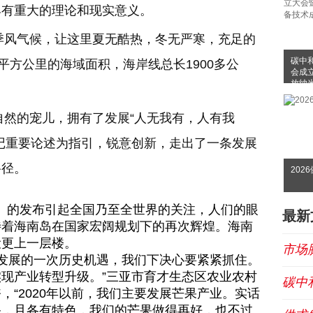
具有重大的理论和现实意义。
气候，让这里‌夏无酷热，冬无严寒，充足的
碳中
平方公里的海域面积，海岸线总长1900多公
会成
放纳
布会
的宠儿，拥有了发展“人无我有，人有我
记重要论述为指引，锐意创新，走出了一条发展
路径。
202
》的发布引起全国乃至全世界的关注，人们的眼
最新
待着海南岛在国家宏阔规划下的再次辉煌。海南
设更上一层楼。
市场
展的一次历史机遇，我们下决心要紧紧抓住。
现产业转型升级。”三亚市育才生态区农业农村
碳中
“2020年以前，我们主要发展芒果产业。实话
果，且各有特色，我们的芒果做得再好，也不过