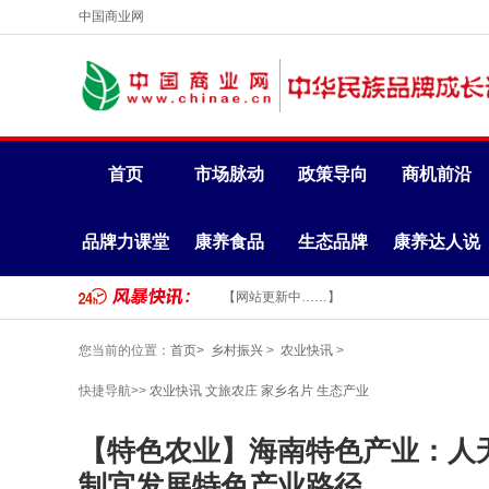
中国商业网
首页
市场脉动
政策导向
商机前沿
品牌力课堂
康养食品
生态品牌
康养达人说
【网站更新中……】
您当前的位置：
首页>
乡村振兴
>
农业快讯
>
快捷导航>>
农业快讯
文旅农庄
家乡名片
生态产业
【特色农业】海南特色产业：人无
制宜发展特色产业路径