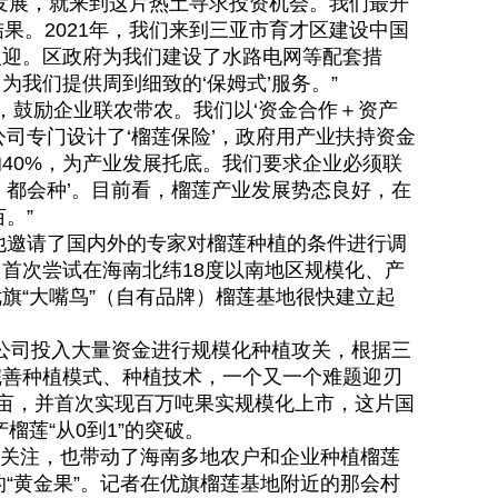
发展，就来到这片热土寻求投资机会。我们最开
果。2021年，我们来到三亚市育才区建设中国
欢迎。区政府为我们建设了水路电网等配套措
我们提供周到细致的‘保姆式’服务。”
鼓励企业联农带农。我们以‘资金合作＋资产
司专门设计了‘榴莲保险’，政府用产业扶持资金
的40%，为产业发展托底。我们要求企业必须联
，都会种’。目前看，榴莲产业发展势态良好，在
。”
邀请了国内外的专家对榴莲种植的条件进行调
首次尝试在海南北纬18度以南地区规模化、产
旗“大嘴鸟”（自有品牌）榴莲基地很快建立起
公司投入大量资金进行规模化种植攻关，根据三
完善种植模式、种植技术，一个又一个难题迎刃
2万亩，并首次实现百万吨果实规模化上市，这片国
榴莲“从0到1”的突破。
关注，也带动了海南多地农户和企业种植榴莲
的“黄金果”。记者在优旗榴莲基地附近的那会村