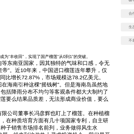
合
生
不
为“丰收田”，实现了国产榴莲“从0到1”的突破。
等东南亚国家，因其独特的气味和口感，令无
帝”。近10年来，中国进口榴莲连年攀升，仅
同比增长72.87%，市场规模达78.2亿美元。
海南引种这棵“摇钱树”。但是海南岛虽然地
，包括降雨分布不均匀等客观条件都大大制约了
榴莲要么结果品质差，无法形成商业价值，要么
限公司董事长冯彦辉也盯上了榴莲。在种植榴
售，在种质培育方面有几十项国家专利，自主研
米种子销售市场排名前列，业务做得风生水