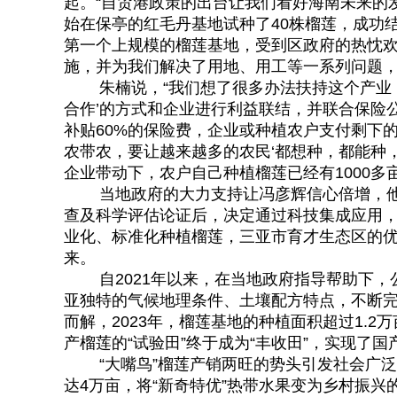
起。“自贸港政策的出台让我们看好海南未来的
始在保亭的红毛丹基地试种了40株榴莲，成功结
第一个上规模的榴莲基地，受到区政府的热忱
施，并为我们解决了用地、用工等一系列问题，为
朱楠说，“我们想了很多办法扶持这个产业，
合作’的方式和企业进行利益联结，并联合保险公
补贴60%的保险费，企业或种植农户支付剩下
农带农，要让越来越多的农民‘都想种，都能种
企业带动下，农户自己种植榴莲已经有1000多亩
当地政府的大力支持让冯彦辉信心倍增，他
查及科学评估论证后，决定通过科技集成应用，
业化、标准化种植榴莲，三亚市育才生态区的优
来。
自2021年以来，在当地政府指导帮助下，
亚独特的气候地理条件、土壤配方特点，不断
而解，2023年，榴莲基地的种植面积超过1.
产榴莲的“试验田”终于成为“丰收田”，实现了国产
“大嘴鸟”榴莲产销两旺的势头引发社会广泛
达4万亩，将“新奇特优”热带水果变为乡村振兴