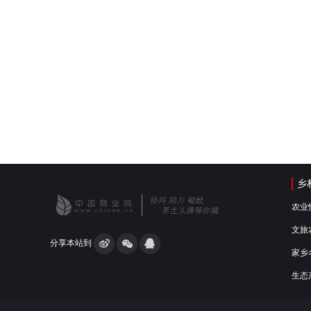
乡
农业
文旅
分享本站到
家乡
生态