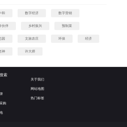
中和
数字经济
数字营销
作伙伴
乡村振兴
预制菜
态园
文旅农庄
环保
经济
老神
许大师
搜索
关于我们
网站地图
牌
热门标签
采购
地