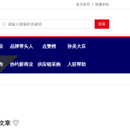
设为首页
丨
收藏本站
业
品牌带头人
点赞榜
孙吴大豆
布
协约新商业
供应链采购
入驻帮助
文章