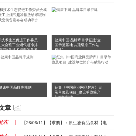
和技术生态促进工作委员
健康中国·品牌库目录征建"全
立大会暨工业烟气超净排
国示范基地 共建驻京工作站
米碳制备技术成套装备发
枢纽"
成功举办
6健康中国品牌库规则
征集《中国商业网品牌库》目
录单位及项目_建设单位简介
与赋能行动
文章
发布
丨
【26/06/11】【求购】：原生态食品食材【电话：15915319171】...