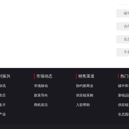
碳
合
生
不
村振兴
市场动态
销售渠道
热门
快讯
市场脉动
协约新商业
碳中和
农庄
政策导向
供应链采购
新锐品
名片
商机前沿
入驻帮助
供应链
产业
生态园