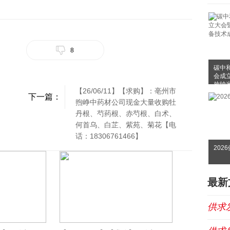
8
碳中
会成
放纳
【26/06/11】【求购】：亳州市
布会
下一篇：
煦峥中药材公司现金大量收购牡
丹根、芍药根、赤芍根、白术、
何首乌、白芷、紫苑、菊花【电
话：18306761466】
202
最新
供求