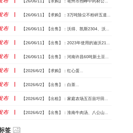
发布
丨
【26/06/11】【求购】：亳州市煦峥中药材公司现金大量收购牡丹根、芍药根、赤芍根、白术、何首乌、白芷、紫苑、菊花【电话：18306761466】...
发布
丨
【26/06/11】【求购】：3万吨除尘不粉碎五道绳或一次成型大方捆麦秸（动力耙搂或不搂），灰分12以内，发往山东方向。一次成型大方捆新麦秸，饲草标准；天朗顺邦小包新麦秸【电话：18110715124...
发布
丨
【26/06/11】【出售】：沃得、凯斯2304、沃得玉柴125马力、江苏804、世昌植保机100马力、泰山1304，【电话： 18114663772】...
发布
丨
【26/06/11】【出售】：2023年使用的迪沃2104，工作232小时【电话：13215679988】...
发布
丨
【26/06/11】【出售】：河南许昌60吨新土豆【电话：13839031035】...
发布
丨
【2026/6/2】【求购】：红心蛋...
发布
丨
【2026/6/2】【出售】：白茶...
发布
丨
【2026/6/2】【出租】：家庭农场五百亩圩田...
发布
丨
【2026/6/2】【出售】：淮南牛肉汤、八公山豆腐乳...
标签