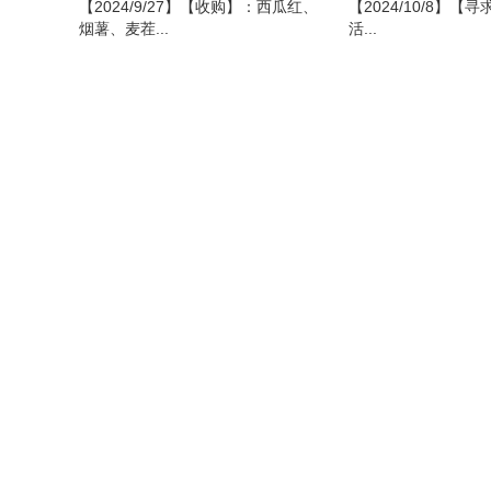
【2024/9/27】【收购】：西瓜红、
【2024/10/8】【
烟薯、麦茬...
活...