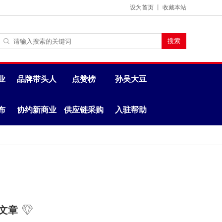
设为首页
丨
收藏本站
业
品牌带头人
点赞榜
孙吴大豆
布
协约新商业
供应链采购
入驻帮助
文章