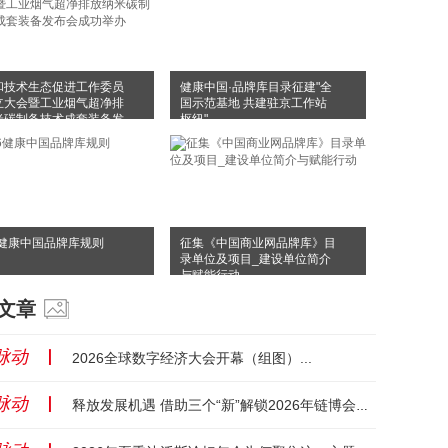
和技术生态促进工作委员
健康中国·品牌库目录征建"全
立大会暨工业烟气超净排
国示范基地 共建驻京工作站
米碳制备技术成套装备发
枢纽"
成功举办
6健康中国品牌库规则
征集《中国商业网品牌库》目
录单位及项目_建设单位简介
与赋能行动
文章
脉动
丨
2026全球数字经济大会开幕（组图）...
脉动
丨
释放发展机遇 借助三个“新”解锁2026年链博会创新亮点...